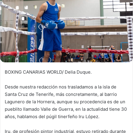
n
e
m
a
i
l
BOXING CANARIAS WORLD/ Delia Duque.
Desde nuestra redacción nos trasladamos a la isla de
Santa Cruz de Tenerife, más concretamente, al barrio
Lagunero de la Hornera, aunque su procedencia es de un
pueblito llamado Valle de Guerra, en la actualidad tiene 30
años, hablamos del púgil tinerfeño
Iru López.
Iru, de profesión pintor industrial, estuvo retirado durante