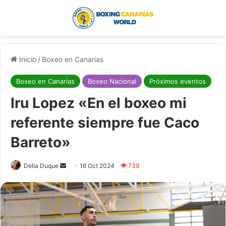
Menú
Buscar por
Inicio
/
Boxeo en Canarias
Boxeo en Canarias
Boxeo Nacional
Próximos eventos
Iru Lopez «En el boxeo mi
referente siempre fue Caco
Barreto»
Delia Duque
S
16 Oct 2024
739
e
n
d
a