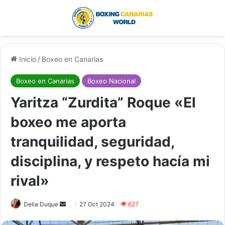
Menú
Buscar por
Inicio
/
Boxeo en Canarias
Boxeo en Canarias
Boxeo Nacional
Yaritza “Zurdita” Roque «El
boxeo me aporta
tranquilidad, seguridad,
disciplina, y respeto hacía mi
rival»
Delia Duque
S
27 Oct 2024
627
e