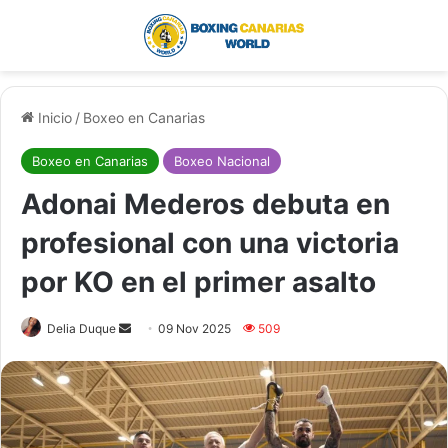
Menú
Buscar por
Inicio
/
Boxeo en Canarias
Boxeo en Canarias
Boxeo Nacional
Adonai Mederos debuta en
profesional con una victoria
por KO en el primer asalto
Delia Duque
S
09 Nov 2025
509
e
n
d
a