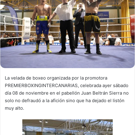
n
e
m
a
i
l
La velada de boxeo organizada por la promotora
PREMIERBOXINGINTERCANARIAS, celebrada ayer sábado
día 08 de noviembre en el pabellón Juan Beltrán Sierra no
solo no defraudó a la afición sino que ha dejado el listón
muy alto.